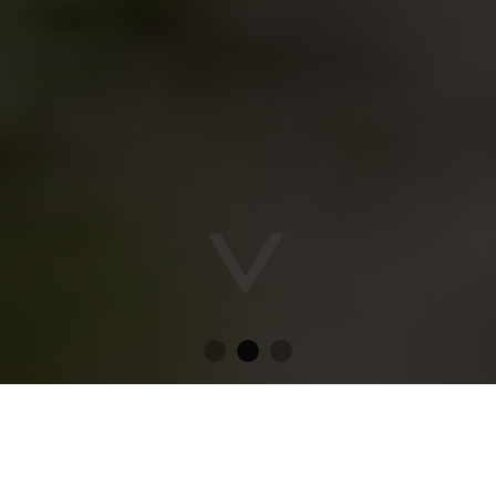
Vitaurina
Vacanze estive Valle Aurina
Offerte primaverili